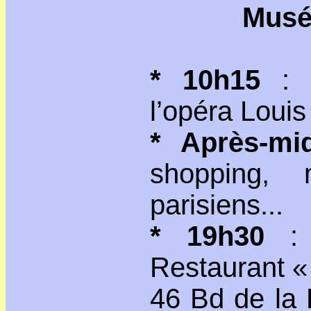
Musé
* 10h15
: 
l’opéra Loui
* Après-mid
shopping, 
parisiens...
* 19h30
: 
Restaurant «
46 Bd de la 