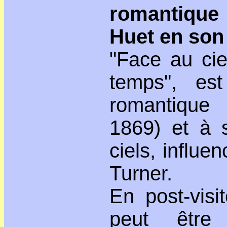
romantique 
Huet en son
"Face au cie
temps", es
romantique
1869) et à 
ciels, influe
Turner.
En post-visi
peut êtr