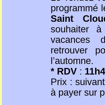
programmé le
Saint Clou
souhaiter 
vacances 
retrouver p
l’automne.
* RDV
:
11h
Prix : suiva
à payer sur 