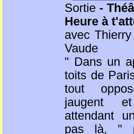
Sortie
- Théâ
Heure à t'at
avec Thierry
Vaude
" Dans un a
toits de Par
tout oppos
jaugent et
attendant u
pas là, " 