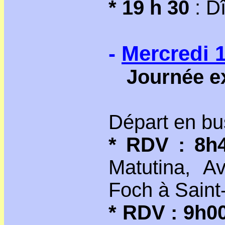
* 19 h 30
: Dî
-
Mercredi 1
Journée e
Départ en bu
* RDV : 8h
Matutina, A
Foch à Saint
* RDV : 9h0