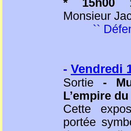
* 15h00
: 
Monsieur Jac
`` Défe
-
Vendredi 1
Sortie
- Mu
L’empire du
Cette exposi
portée symbo