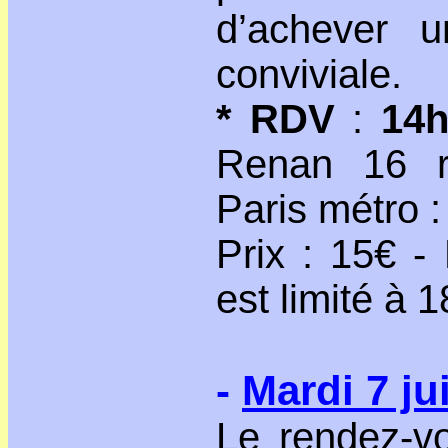
d’achever u
conviviale.
* RDV
:
14
Renan 16 r
Paris métro :
Prix : 15€ -
est limité à 1
-
Mardi 7 jui
Le rendez-vo