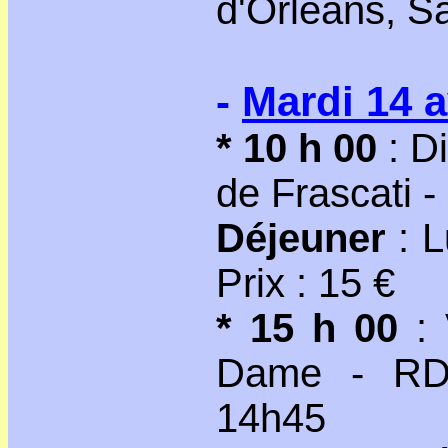
d'Orléans, Sa
-
Mardi 14 a
* 10 h 00
: D
de Frascati -
Déjeuner
: 
Prix : 15 €
* 15 h 00
: 
Dame - RDV
14h45