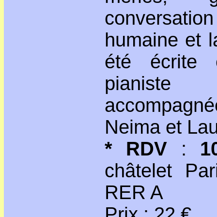
conversation 
humaine et l
été écrite
pianiste
accompagn
Neima et Lau
* RDV
:
1
châtelet Par
RER A
Prix : 22 €