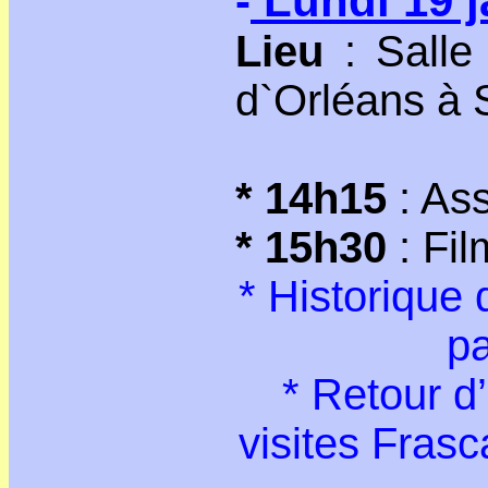
-
Lundi 19 j
Lieu
: Salle
d`Orléans à 
* 14h15
: As
* 15h30
: Fil
* Historique 
pa
* Retour d
visites Fras