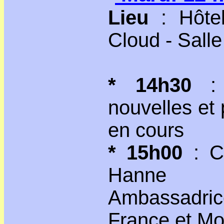
Lieu
: Hôtel
Cloud - Sall
* 14h30
: A
nouvelles et p
en cours
* 15h00
: C
Hanne F
Ambassadri
France et M