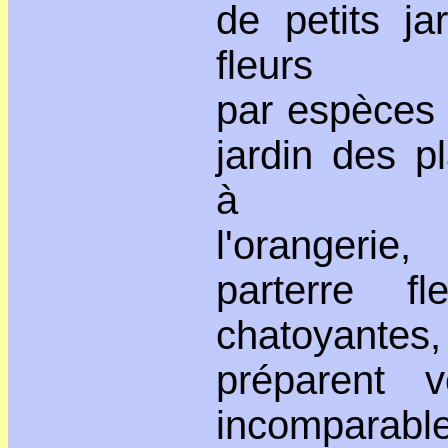
de petits ja
fleurs
par espèces : 
jardin des p
à
l'orangeri
parterre f
chatoyantes,
préparent 
incomparab