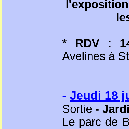
l'expositio
le
* RDV
:
1
Avelines à S
-
Jeudi 18 j
Sortie
- Jard
Le parc de B