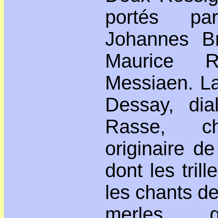
portés pa
Johannes B
Maurice R
Messiaen. La
Dessay, di
Rasse, ch
originaire d
dont les tril
les chants de
merles, 