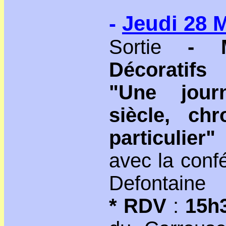
-
Jeudi 28 
Sortie
- 
Décoratifs
"Une jour
siècle, ch
particulier"
avec la conf
Defontaine
* RDV
:
15h