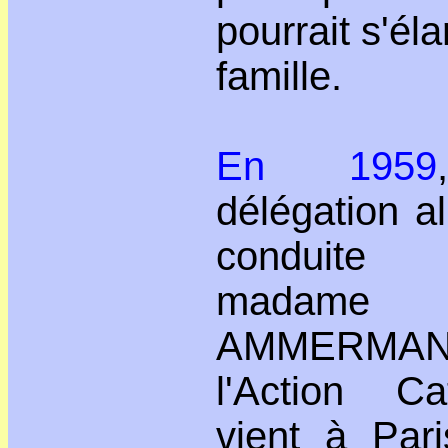
pourrait s'éla
famille.
En 1959
délégation a
conduit
madame
AMMERMANN
l'Action Ca
vient à Par