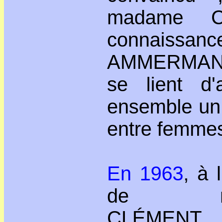
madame C
connaiss
AMMERMANN
se lient d'
ensemble un 
entre femme
En 1963
, à l
de ma
CLÉMENT