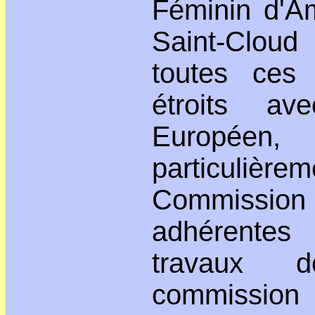
Féminin d'A
Saint-Cloud
toutes ces
étroits a
Europé
particuli
Commission 
adhérentes
travaux 
commissio