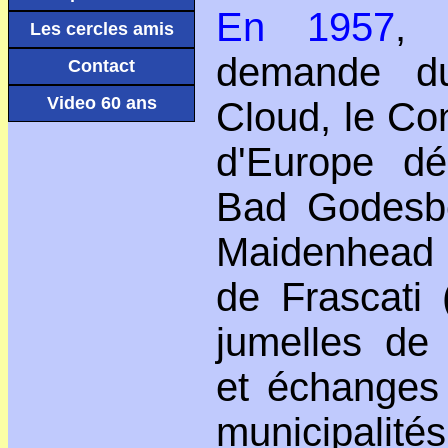
En 1957
, 
Les cercles amis
demande du
Contact
Video 60 ans
Cloud, le C
d'Europe dé
Bad Godesbe
Maidenhead
de Frascati 
jumelles de 
et échanges
municipali