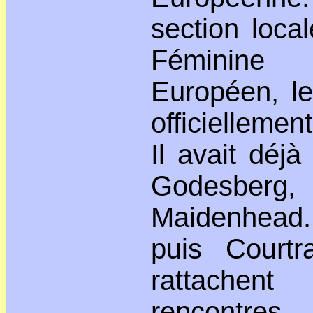
section loca
Féminine
Européen, le
officielleme
Il avait déj
Godesberg
Maidenhead
puis Courtr
rattachen
rencontres