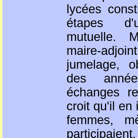
lycées const
étapes d'
mutuelle.
maire-adj
jumelage, o
des année
échanges re
croit qu'il en
femmes, mè
participaien