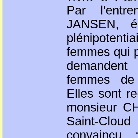
Par l'ent
JANSEN, ép
plénipotenti
femmes qui p
demandent 
femmes de l
Elles sont r
monsieur C
Saint-Cl
convaincu 